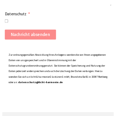
Datenschutz
Nachricht absenden
Zur ordnungsgemäßen Abwicklung Ihres Anliegens werden die von Ihnen angegebenen
Daten von uns gespeichert und in Übereinstimmung mit der
Datenschutzgrundverordnung genutzt. Sie können der Speicherung und Nutzung der
Daten jederzeit widersprechen und auch die Löschung der Daten verlangen. Hierzu
wenden Sie sich an licht & harmonie Glastüren GmbH, Brandstraße 81 in 33397 Rietberg
oder an:
datenschutz@licht-harmonie.de