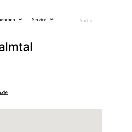
nehmen
Service
almtal
n.de